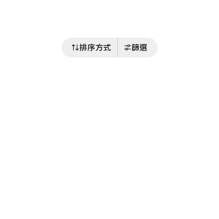
排序方式
篩選
關注我們
Buy&Ship 澳門
buyandship.goodies
關於 Buy&Ship
集運資訊