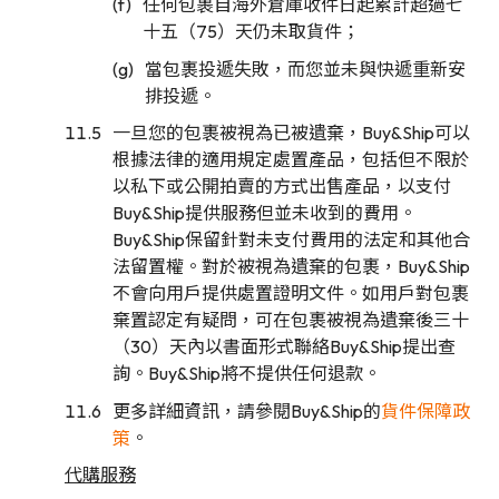
任何包裹自海外倉庫收件日起累計超過七
十五（75）天仍未取貨件；
當包裹投遞失敗，而您並未與快遞重新安
排投遞。
一旦您的包裹被視為已被遺棄，Buy&Ship可以
根據法律的適用規定處置產品，包括但不限於
以私下或公開拍賣的方式出售產品，以支付
Buy&Ship提供服務但並未收到的費用。
Buy&Ship保留針對未支付費用的法定和其他合
法留置權。對於被視為遺棄的包裹，Buy&Ship
不會向用戶提供處置證明文件。如用戶對包裹
棄置認定有疑問，可在包裹被視為遺棄後三十
（30）天內以書面形式聯絡Buy&Ship提出查
詢。Buy&Ship將不提供任何退款。
更多詳細資訊，請參閱Buy&Ship的
貨件保障政
策
​​。
代購服務