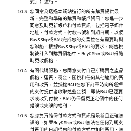
式」）進行。
您同意為透過本網站進行的所有購買提供最
新、完整和準確的購買和帳戶資訊。您進一步
同意及時更新帳戶和付款資訊，包括電子郵件
地址、付款方式、付款卡號和到期日期，以便
Buy&Ship或B4U完成您的交易並在有需要時與
您聯絡。根據Buy&Ship或B4U的要求，銷售稅
將被計入到購買價格中。Buy&Ship或B4U得隨
時更改價格。
有關代購服務，您同意支付自己所購買之產品
價格、運費、稅金、關稅和任何其他適用的費
用和收費，並授權B4U在您下訂單時向所選擇
的支付提供者收取這些金額。即使B4U已經要
求或收到付款，B4U仍保留更正定價中的任何
錯誤或失誤的權利。
您應負責確保付款方式和資訊是最新且正確無
誤的。如果Buy&Ship或B4U無法在任何到期支
付費用的日期從您的付款方式中扣除費用，無