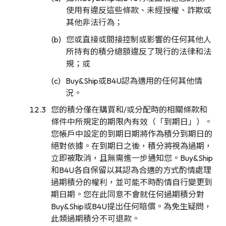
使用有違反這些條款、未經授權、詐欺或
其他非法行為；
您或直接或間接控制或影響的任何其他人
所持有的積分總額違反了現行的法律和法
規；或
Buy&Ship或B4U認為適用的任何其他情
況。
您的積分僅在購買和/或分配時的相關條款和
條件中所規定的期限內有效（「到期日」）。
您帳戶中設定的到期日期將作為積分到期日的
絕對依據。在到期日之後，積分將視為過期，
立即被取消，且無需進一步通知您。Buy&Ship
和B4U各自保留以其認為合適的方式酌情處理
過期積分的權利，並可能不時酌情自行變更到
期日期。您在此同意不會就任何過期積分對
Buy&Ship或B4U提出任何賠償。為免生疑問，
此類過期積分不可退款。