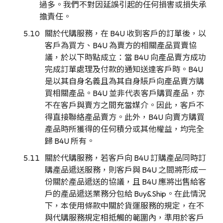
過多。我們不對因延誤引起的任何損害或損失承
擔責任。
關於代購服務，在 B4U 收到客戶的訂單後，以
客戶為買方、B4U 為賣方的相關產品買賣協
議，於以下時點成立：當 B4U 向產品賣方成功
完成訂單處理及付款的通知送達客戶時。B4U
是以其自身名義且為其自身賬戶向產品賣方購
買相關產品。B4U 並非代表客戶購買產品，亦
不在客戶與賣方之間充當媒介。因此，客戶不
得直接聯絡產品賣方。此外，B4U 向賣方購買
產品時所獲得的任何積分或其他權益，均完全
歸 B4U 所有。
關於代購服務，若客戶向 B4U 訂購產品同時訂
購產品遞送服務，則客戶與 B4U 之間將形成一
份關於產品遞送的協議，且 B4U 應將出售給客
戶的產品遞送業務分包給 Buy&Ship。在此情況
下，本使用條款中關於貨運服務的規定，在不
與代購服務規定相抵觸的範圍內，準用於客戶