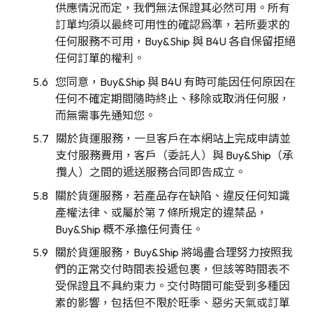
供應情況而定，我們無法保證其必然可用。所有
訂單均須以最終可用性的確認爲準，若所要求的
任何服務不可用，Buy&Ship 與 B4U 各自保留拒絕
任何訂單的權利。
您同意，Buy&Ship 與 B4U 有時可能因任何原因在
任何不確定期間隨時終止、移除或取消任何服，
而無需事先通知您。
關於貨運服務，一旦客戶在本網站上完成申請並
支付服務費用，客戶（委託人）與 Buy&Ship（承
攬人）之間的遞送服務合同即告成立。
關於貨運服務，若產品存在缺陷、違反任何知識
產權法律、或屬於第 7 條所規定的違禁品，
Buy&Ship 概不承擔任何責任。
關於貨運服務，Buy&Ship 將竭盡合理努力按照我
們的正常交付時間表投遞包裹，但該等時間表不
受保證且不具約束力。交付時間可能受到多種因
素的影響，包括但不限於旺季、惡劣天氣或訂單