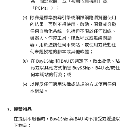
為「間諜軟體」或「被動收集機制」或
「PCMs」）；
除非是標準搜尋引擎或網際網路瀏覽器使用
的結果，否則不得使用、啟動、開發或分發
任何自動化系統，包括但不限於任何蜘蛛、
機器人、作弊工具、爬蟲程式或離線閱讀
器，用於造訪任何本網站，或使用或啟動任
何未經授權的腳本或其他軟體；
在 Buy&Ship 和 B4U 的判定下，做出貶低、玷
污或以其他方式損害 Buy&Ship、B4U 及/或任
何本網站的行為；或
以違反任何適用法律或法規的方式使用任何
本網站。
違禁物品
在提供本服務時，Buy&Ship 與 B4U 均不接受或遞送以
下物品：