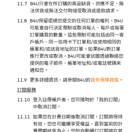
B4U只會在所訂購的商品缺貨、供應不足、無
法供貨或無法交付時接受取消或退款請求。
B4U保留拒絕您提交的任何訂單的權利。B4U
可能會自行決定限制或取消每人、每戶或每筆
訂單購買的數量。這些限制可能包括由同一客
戶帳戶、同一信用卡下訂單和/或使用相同的
帳單和/或送貨地址的訂單。如果B4U對訂單
進行更改或取消，B4U可能會試圖透過聯絡您
提供的電子郵件、帳單地址和/或電話號碼來
通知您。
更多詳細資訊，請參閱B4U的
貨件保障政策
​​。
訂閱服務
登入註冊帳戶後，您可隨時於「我的訂閱」
中取消訂閱。
如果您在計費日期後取消訂閱，訂閱將保持
有效，您也可繼續享受權益，直到當前的計
費周期結束為止。您的自動續訂訂閱將在當