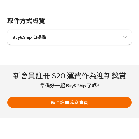
取件方式概覽
Buy&Ship 自提點
檢視服務收費
網上信用卡付款
貨件到達自提點可供領取時將會以電郵通知
「合併集運」貨件會在收到您的指令後的 1-2 個工作天
新會員註冊 $20 運費作為迎新獎賞
派送到您所選擇的自提點
貨件可於自提點免費存放 3 天，3 天後每天收費
準備好一起 Buy&Ship 了嗎?
MOP$10 / 件，最多儲存 7 天，之後按棄貨處理
取件方式在貨件送達您所選擇的自提點後，即不能再進
行更改
馬上註冊成為會員
當「黑色暴雨警告」及「八號或以上暴風訊號」懸掛
時，所有自提點暫停開放。
我們暫時提供多寶花園及永亨花城自提點，於不久將來
提供更多自提點供選擇。