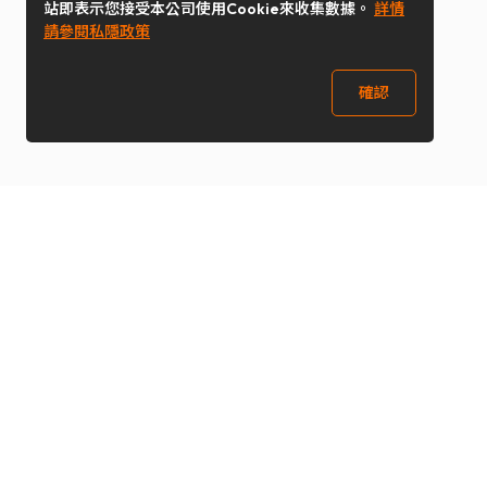
站即表示您接受本公司使用Cookie來收集數據。
詳情
請參閱私隱政策
確認
關注我們
Buy&Ship 澳門
buyandship.goodies