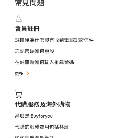
常見問題
所有海外倉庫星期六、星期日及法定假日休息，
天
如貨件無法派送，速遞公司會自動安排在下一個
工作天送貨。
如遇上海外倉庫所在國家的法定假日或香港假
會員註冊
期，出庫及到達時間將會順延。
註冊後為什麼沒有收到電郵認證信件
忘記密碼如何重設
在註冊時如何輸入推薦號碼
更多
代購服務及海外購物
甚麼是 Buyforyou
代購的服務費用包括甚麼
如何瀏覽海外網站