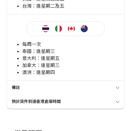
台灣：逢星期二及五
每周一次
泰國：逢星期三
意大利：逢星期五
加拿大：逢星期三
澳洲：逢星期四
備註
海外倉庫出庫時間為香港時間。
預計貨件到達香港倉庫時間
入庫以後，我們會按以上的「海外倉庫出庫時
間」將貨件自動出庫送回香港。
韓國及台灣：2-4 天
當貨件狀態更改為「出庫」，意指該貨件已被安
日本：4-6 天
排送港。
美國、加拿大、英國、意大利、泰國及澳洲：5-8