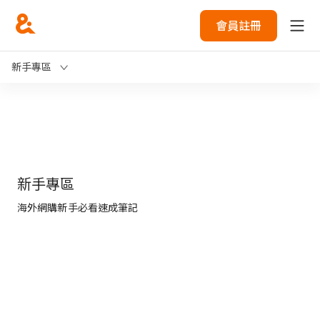
會員註冊
新手專區
新手專區
海外網購新手必看速成筆記