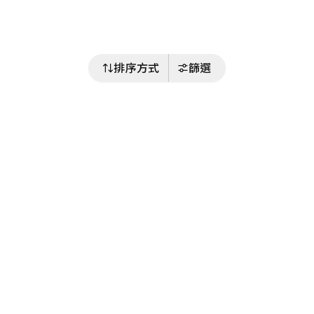
排序方式
篩選
關注我們
Buy&Ship 澳門
buyandship.goodies
關於 Buy&Ship
集運資訊