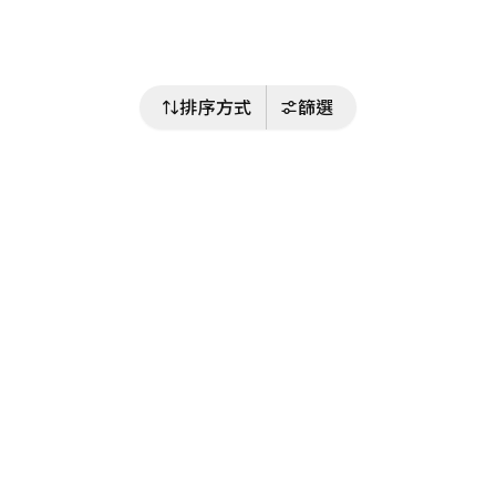
排序方式
篩選
關注我們
Buy&Ship 澳門
buyandship.goodies
關於 Buy&Ship
集運資訊