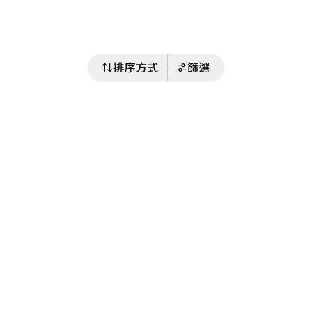
排序方式
篩選
關注我們
Buy&Ship 澳門
buyandship.goodies
關於 Buy&Ship
集運資訊