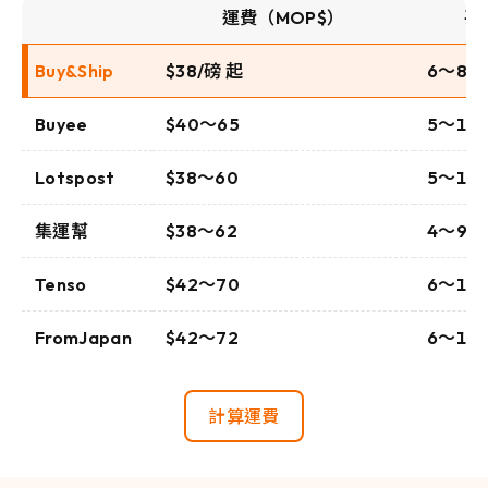
運費（MOP$）
平
Buy&Ship
$38/磅 起
6～8
Buyee
$40～65
5～10
Lotspost
$38～60
5～10
集運幫
$38～62
4～9
Tenso
$42～70
6～12
FromJapan
$42～72
6～12
計算運費