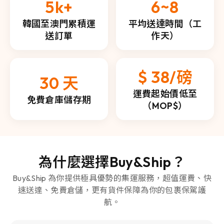
5k+
6~8
韓國至澳門累積運
平均送達時間（工
送訂單
作天）
$ 38/磅
30 天
運費起始價低至
免費倉庫儲存期
（MOP$）
為什麼選擇Buy&Ship？
Buy&Ship 為你提供極具優勢的集運服務，超值運費、快
速送達、免費倉儲，更有貨件保障為你的包裹保駕護
航。