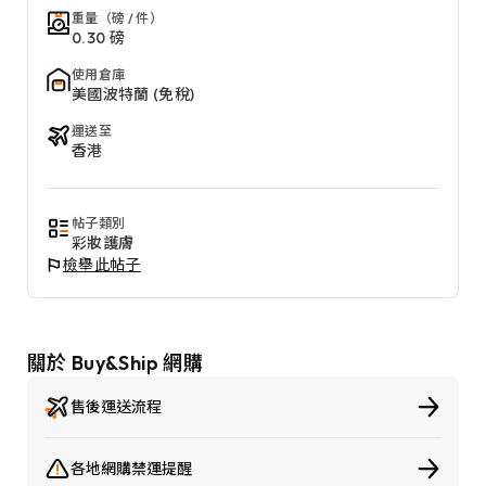
重量（磅 / 件）
0.30 磅
使用倉庫
美國波特蘭 (免稅)
運送至
香港
帖子類別
彩妝護膚
檢舉此帖子
關於 Buy&Ship 網購
售後運送流程
各地網購禁運提醒