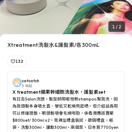
1 / 2
Xtreatment洗髮水&護髮素/各300mL
132
catcatch
3 年前
X treatment蘋果幹細胞洗髮水，護髮素set
有日去Salon洗頭，髮型師用呢枝新shampoo幫我洗，因
為我頭髮本身唔太直，孿低又乾燥飛起哂。佢介紹話長用
可以修復頭髮，啲頭髮唔會毛燥咁勁，係香港應該賣緊
$800set/ 300ml x2。我揀左禮盒裝試，跟個禮盒，紙
袋，洗髮300ml，護髮300ml，兩個泵。日本買7700yen