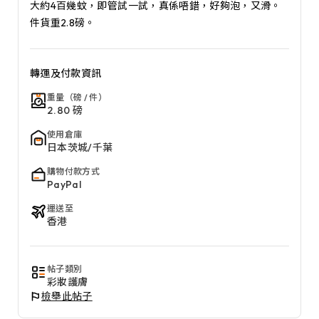
大約4百幾蚊，即管試一試，真係唔錯，好夠泡，又滑。
件貨重2.8磅。
轉運及付款資訊
重量（磅 / 件）
2.80 磅
使用倉庫
日本茨城/千葉
購物付款方式
PayPal
運送至
香港
帖子類別
彩妝護膚
檢舉此帖子