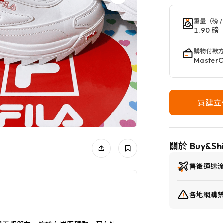
重量（磅 /
1.90 磅
購物付款
Master
建立
關於 Buy&Sh
售後運送
各地網購