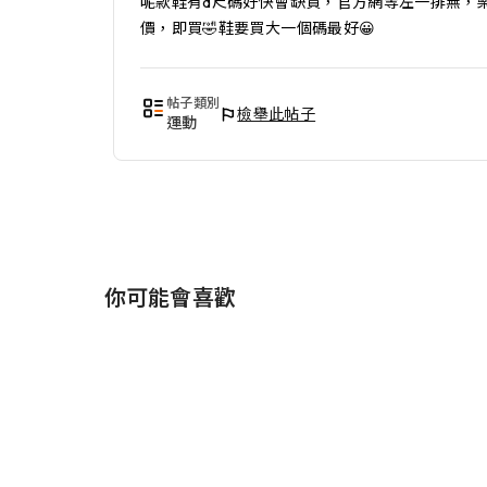
呢款鞋有d尺碼好快會缺貨，官方網等左一排無，
價，即買🤣鞋要買大一個碼最好😀
帖子類別
檢舉此帖子
運動
你可能會喜歡