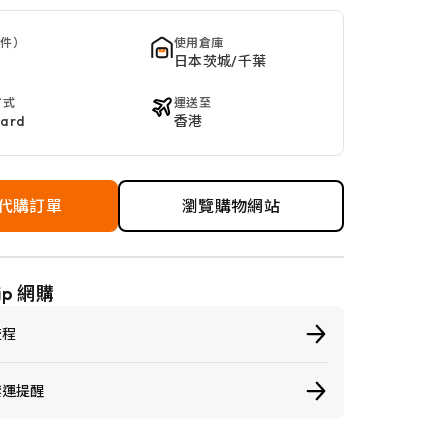
 件）
使用倉庫
日本茨城/千葉
方式
運送至
Card
香港
代購訂單
瀏覽購物網站
ip 網購
流程
禁運提醒