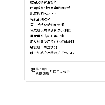
敷完又唔會濕笠笠 

明顯感覺到塊面索晒啲精華 

肌底飲飽水漲卜卜

毛孔都細咗💕

第二朝起身都仲有光澤

我乾肌之前鼻頭會溶少少妝

用完佢好貼粉冇再出油

朋友針清後用都冇咁紅舒緩到

敏感肌不妨試試🥰

唯一缺點拎出嚟滑捋捋要小心
帖子類別
檢舉此帖子
彩妝護膚