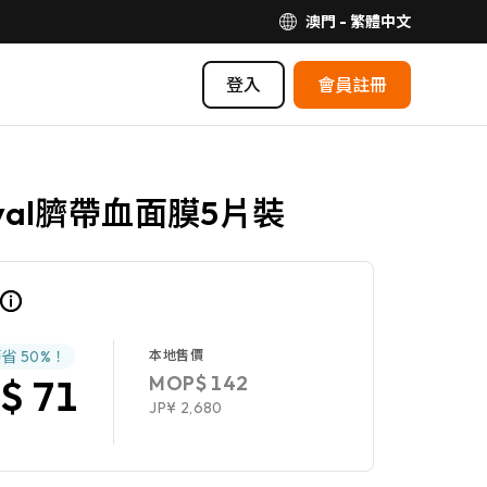
澳門 - 繁體中文
登入
會員註冊
yal臍帶血面膜5片裝
節省
50%
！
本地售價
MOP$ 142
$ 71
JP¥ 2,680