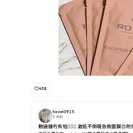
438
hazel0915
3 年前
敷過鐘冇有怕🧏🏻‍♀️ 激抵不倒吸急救面膜