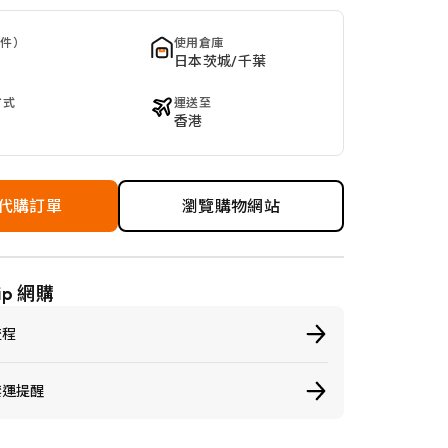
 件）
使用倉庫
日本茨城/千葉
方式
運送至
香港
代購訂單
瀏覽購物網站
ip 網購
流程
禁運提醒