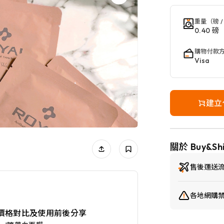
重量（磅 /
0.40 磅
購物付款
Visa
建立
關於 Buy&Sh
售後運送
各地網購
😍附價格對比及使用前後分享