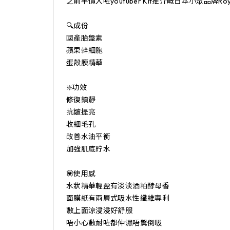
之前半價入咗youtuber Kit推介嘅日本小眾品牌Ro
🔍成份

國產胎盤素

蘋果幹細胞

蛋殼膜精華

❇️功效

修復鎮靜

抗皺提亮

收細毛孔

改善水油平衡

加強肌底貯水

💟使用感

水狀精華輕盈有淡淡酒粕酵母香

面膜紙有兩層式吸水性纖維專利

敷上面涼浸浸好舒服

唔小心敷耐咗都仲濕唔驚倒吸
