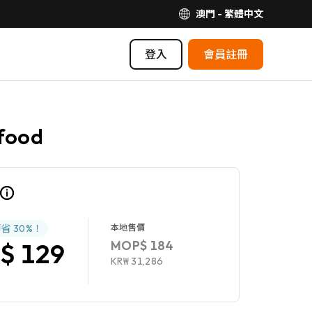
澳門 - 繁體中文
登入
會員註冊
 food
節省
30%
！
本地售價
MOP$ 184
$ 129
KR₩ 31,286