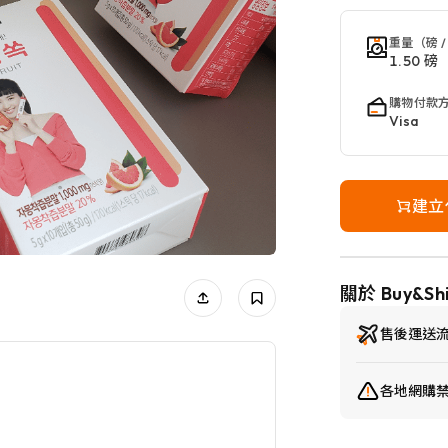
重量（磅 /
1.50 磅
購物付款
Visa
建立
關於 Buy&Sh
售後運送
各地網購