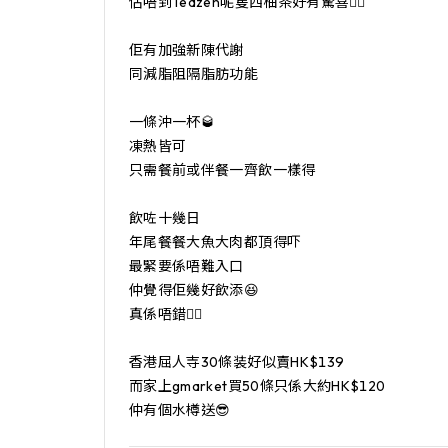
估唔到Teazen呢隻西柚茶好有驚喜👍🏻

佢有加強新陳代謝

同減脂阻隔脂肪功能 

一條沖一杯🥃

凍熱皆可

只需餐前或伴餐一齊飲一樣得 

飲咗十幾日

年尾餐餐大魚大肉都頂得吓

最緊要係唔難入口

仲覺得佢幾好飲添😆

真係唔錯👍🏻 

香港屈人寺30條装好似賣HK$139

而家上gmarket買50條只係大約HK$120

仲有個水樽送😎