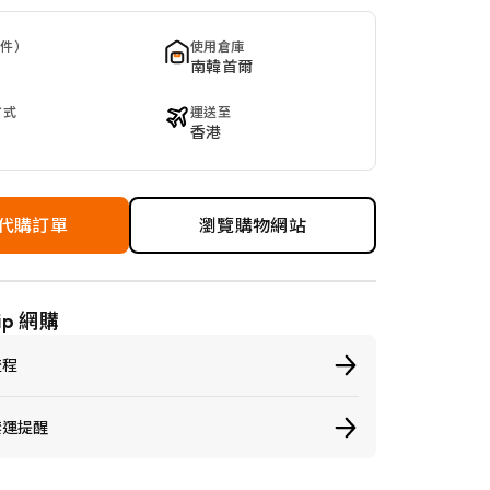
 件）
使用倉庫
南韓首爾
方式
運送至
香港
代購訂單
瀏覽購物網站
ip 網購
流程
禁運提醒