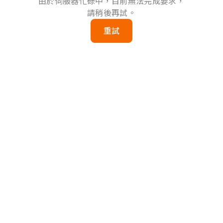
由於伺服器忙碌中，目前無法完成要求，
請稍後再試。
重試