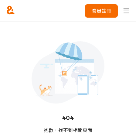
會員註冊
404
抱歉，找不到相關頁面