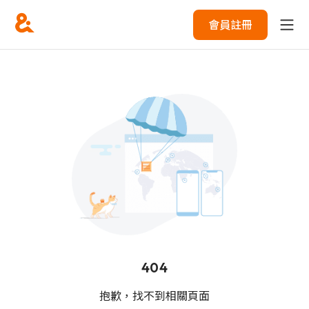
會員註冊
404
抱歉，找不到相關頁面