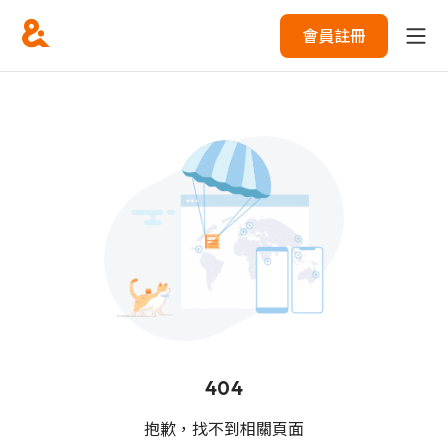
會員註冊
404
抱歉，找不到相關頁面