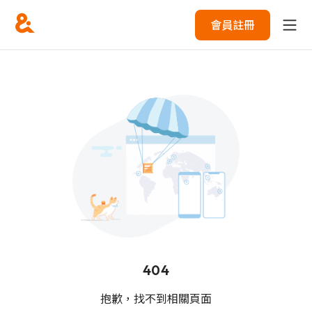
會員註冊
404
抱歉，找不到相關頁面