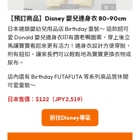
【預訂商品】Disney 嬰兒連身衣 80-90cm
日本連鎖嬰幼兒用品店 Birthday 童裝～ 這款超可
愛 Donald 嬰兒連身衣印有唐老鴨圖案，穿上後立
馬讓寶寶看起來更有活力！連身衣設計方便穿脫，
附有鈕扣，讓家長們可以輕鬆地為寶寶更換衣物或
尿布。
店內還有 Birthday FUTAFUTA 等系列高品質休閒
可愛童裝～
日本
售
價：
$122（JPY2,519）
前往
Disney
專區