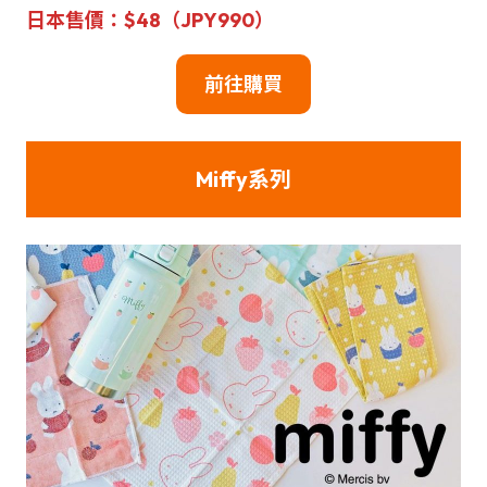
日本
售
價：
$48（JPY990）
前往
購買
Miffy系列