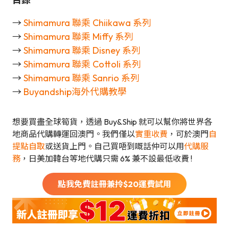
→
Shimamura 聯乘 Chiikawa 系列
→
Shimamura 聯乘 Miffy 系列
→
Shimamura 聯乘 Disney 系列
→
Shimamura 聯乘 Cottoli 系列
→
Shimamura 聯乘 Sanrio 系列
→
Buyandship海外代購教學
想要買盡全球筍貨，透過 Buy&Ship 就可以幫你將世界各
地商品代購轉運回澳門。我們僅以
實重收費
，可於澳門
自
提點自取
或送貨上門。自己買唔到嘅話仲可以用
代購服
務
，日美加韓台等地代購只需 6% 兼不設最低收費 !
點我免費註冊兼拎$
20
運費試用