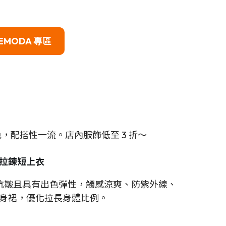
EMODA
專區
色，配搭性一流。店內服飾低至 3 折～
– 拉鍊短上衣
抗皺且具有出色彈性，觸感涼爽、防紫外線、
身裙，優化拉長身體比例。