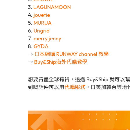
3.
LAGUNAMOON
4.
jouetie
5.
MURUA
6.
Ungrid
7.
merry jenny
8.
GYDA
→
日本網購 RUNWAY channel 教學
→
Buy&Ship海外代購教學
想要買盡全球筍貨，透過 Buy&Ship 就
到嘅話仲可以用
代購服務
，日美加韓台等地代購