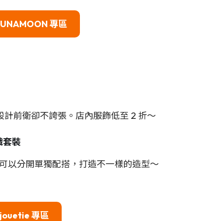
GUNAMOON
專區
設計前衛卻不誇張。店內服飾低至 2 折～
織
套裝
可以分開單獨配搭，打造不一樣的造型～
jouetie
專區