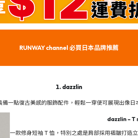
RUNWAY channel 必買日本品牌推薦
1. dazzlin
備一點復古美感的服飾配件，輕鬆一穿便可展現出像日本女
dazzlin
–
T 
一款修身短袖 T 恤，特別之處是肩部採用褶皺打造