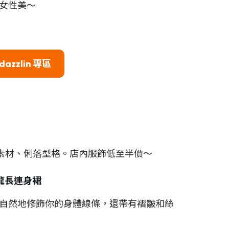
女性美～
dazzlin
專區
素材、俐落型格。店內服飾低至半價～
尼龍長連身裙
自然地修飾你的身體線條，還帶有褶皺和絲