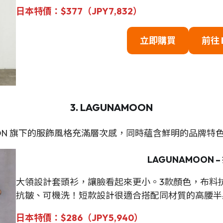
日本
特
價：$377（JPY
7,832
）
立即購買
前往
3. LAGUNAMOON
AMOON 旗下的服飾風格充滿層次感，同時蘊含鮮明的品牌特
LAGUNAMOON 
大領設計套頭衫，讓臉看起來更小。3款顏色，布料
抗皺、可機洗！短款設計很適合搭配同材質的高腰半
日本
特
價：$286（JPY
5,940
）