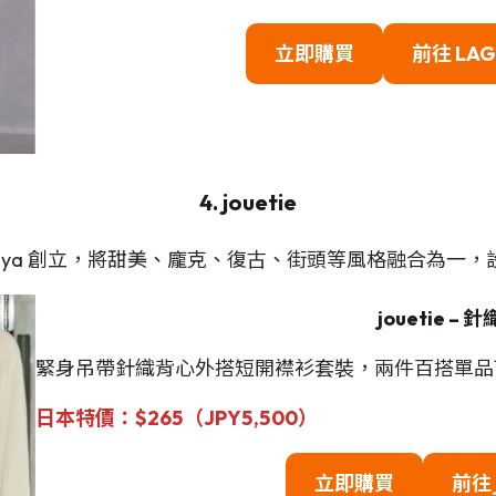
立即購買
前往
LA
4. jouetie
aya 創立，將甜美、龐克、復古、街頭等風格融合為一，
jouetie
– 針
緊身吊帶針織背心外搭短開襟衫套裝，兩件百搭單品
日本特價：$265（JP
Y
5,500）
立即購買
前往