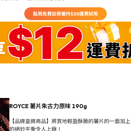
點我免費註冊兼拎$
20
運費試用
ROYCE 薯片朱古力原味 190g
【品牌皇牌商品】將質地輕盈酥脆的薯片的一面加上
的絕妙平衡令人上癮！