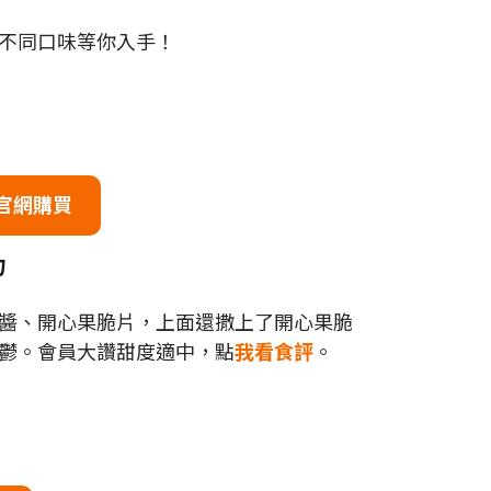
不同口味等你入手！
官網購買
力
醬、開心果脆片，上面還撒上了開心果脆
鬱。會員大讚甜度適中，點
我看食評
。