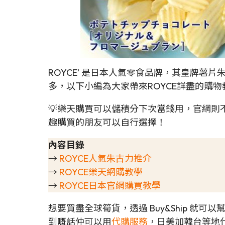
ROYCE’ 是日本人氣零食品牌，其皇牌薯
多，以下小編為大家帶來ROYCE詳盡的購
💡樂天購買可以儲積分下次當錢用，官網則
趣購買的朋友可以自行選擇！
內容目錄
→
ROYCE人氣朱古力推介
→
ROYCE樂天網購教學
→
ROYCE日本官網購買教學
想要買盡全球筍貨，透過 Buy&Ship 就
到嘅話仲可以用
代購服務
，日美加韓台等地代購