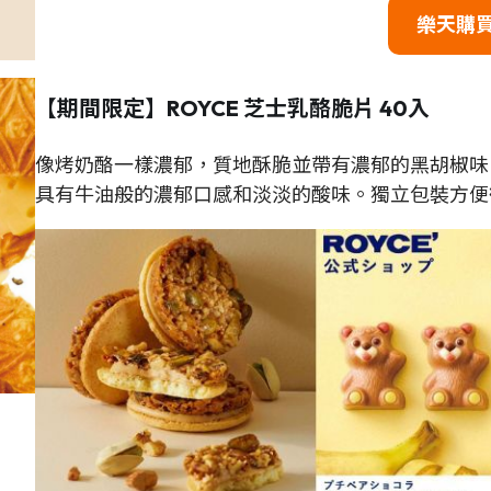
樂天購
【期間限定】ROYCE 芝士乳酪脆片 40入
像烤奶酪一樣濃郁，質地酥脆並帶有濃郁的黑胡椒味。
具有牛油般的濃郁口感和淡淡的酸味。獨立包裝方便