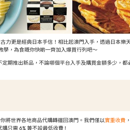
片朱古力更是經典日本手信！相比起澳門入手，透過日本樂天
物教學，為食嘅你快啲一齊加入爆買行列吧～
不定期推出新品，不論哪個平台入手及購買金額多少，都必須
可以幫你將世界各地商品代購轉運回澳門。我們僅以
實重收費
只需 6% 兼不設最低收費 !