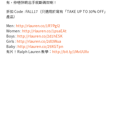
有，仲唔快啲出手就斷碼架喇！
折扣 Code : FALL17（只適用於寫有「TAKE UP TO 30% OFF」
產品）
Men :
http://rlauren.co/1R7PgI2
Women :
http://rlauren.co/1psaEAt
Boys :
http://rlauren.co/2d1hESK
Girls :
http://rlauren.co/2dl3Wua
Baby :
http://rlauren.co/29XGTpn
有片！Ralph Lauren 教學：
http://bit.ly/1MvUUXv