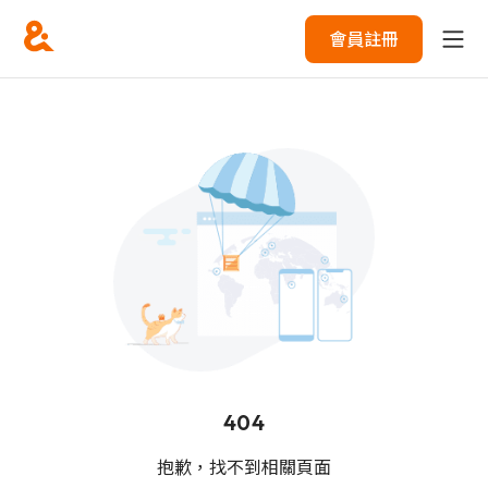
會員註冊
404
抱歉，找不到相關頁面