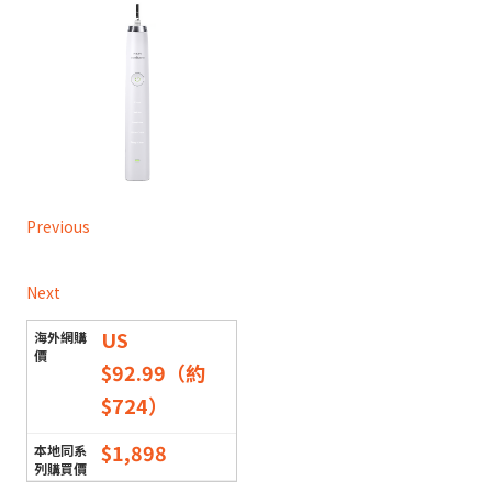
Previous
Next
US
$92.99（約
$724）
$1,898