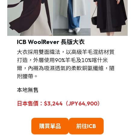
ICB WoolRever 長版大衣
大衣採用雙面織法，以高級羊毛混紡材質
打造，外層使用90%羊毛及10%喀什米
爾，內襯為吸濕透氣的柔軟銅氨纖維，隨
附腰帶。
本地無售
日本售價：$3,244（JPY64,900）
購買單品
前往
ICB