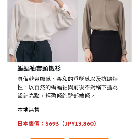
蝙蝠袖
套頭襯衫
具備乾爽觸感、柔和的垂墜感以及抗皺特
性，以自然的蝙蝠袖與前後不對稱下擺為
設計亮點，輕盈條飾臀部線條。
本地無售
日本售價：$693（JPY13,860）