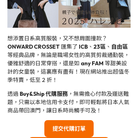
想添置日系高質服裝，又不想周圍撞款？
ONWARD CROSSET
匯集了
ICB
、
23區
、
自由區
等經典品牌，無論是職場女性的高質剪裁通勤裝，
優雅舒適的日常穿搭，還是如
any FAM
等甜美設
計的女童裝，這裏應有盡有！現在網站推出超值冬
季特賣，低至 2 折！
透過
Buy&Ship 代購服務
，無需擔心付款及運送難
題，只需以本地信用卡支付，即可輕鬆將日本人氣
商品帶回澳門，讓日系時尚觸手可及！
提交代購訂單