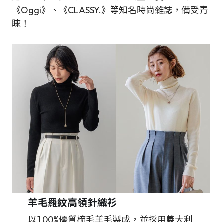
《Oggi》、《CLASSY.》等知名時尚雜誌，備受青
睞！
羊毛羅紋高領針織衫
以100%優質梳毛羊毛製成，並採用義大利