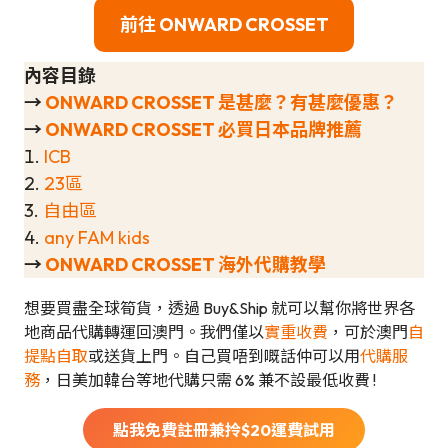
前往 ONWARD CROSSET
內容目錄
→
ONWARD CROSSET 是甚麼？有甚麼優惠？
→
ONWARD CROSSET 必買日本品牌推薦
1.
ICB
2.
23區
3.
自由區
4.
any FAM kids
→
ONWARD CROSSET 海外代購教學
想要買盡全球筍貨，透過 Buy&Ship 就可以幫你將世界各
地商品代購轉運回澳門。我們僅以
實重收費
，可於澳門
自
提點自取
或送貨上門。自己買唔到嘅話仲可以用
代購服
務
，日美加韓台等地代購只需 6% 兼不設最低收費 !
點我免費註冊兼拎$
20
運費試用