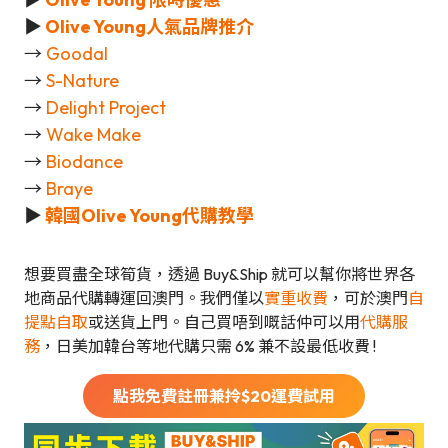
▶
Olive Young人氣品牌推介
→
Goodal
→
S-Nature
→
Delight Project
→
Wake Make
→
Biodance
→
Braye
▶
韓國Olive Young代購教學
想要買盡全球筍貨，透過 Buy&Ship 就可以幫你將世界各
地商品代購轉運回澳門。我們僅以
實重收費
，可於澳門
自
提點自取
或送貨上門。自己買唔到嘅話仲可以用
代購服
務
，日美加韓台等地代購只需 6% 兼不設最低收費 !
點我免費註冊兼拎$
20
運費試用