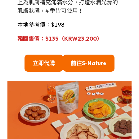
上為肌膚補充滿滿水分，打造水潤光滑的
肌膚狀態，4 季皆可使用！
本地參考價：$198
韓國售價：$135（KRW
23,200
）
立即代購
前往
S-Nature