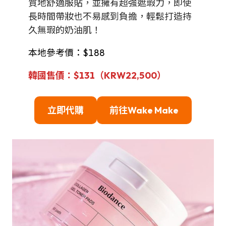
質地舒適服貼，並擁有超強遮瑕力，即使
長時間帶妝也不易感到負擔，輕鬆打造持
久無瑕的奶油肌！
本地參考價：$188
韓國售價：$131（KRW
22,500
）
立即代購
前往
Wake Make