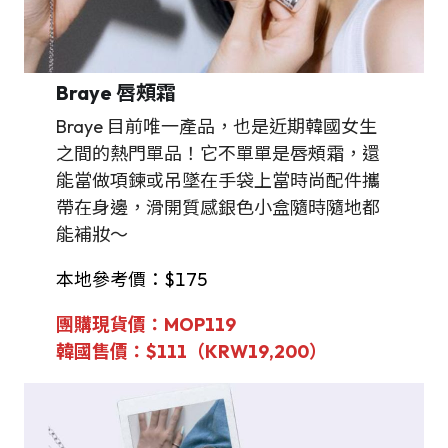
Braye
唇頰霜
Braye 目前唯一產品，也是近期韓國女生
之間的熱門單品！它不單單是唇頰霜，還
能當做項鍊或吊墜在手袋上當時尚配件攜
帶在身邊，滑開質感銀色小盒隨時隨地都
能補妝～
本地參考價：$175
團購現貨價：MOP119
韓國售價：$
111（KRW
19,200
）