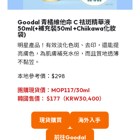
Goodal 青橘維他命 C 祛斑精華液
50ml(+補充裝50ml +Chiikawa化妝
袋)
明星產品！有效淡化色斑、去印，還能提
亮膚色，為肌膚補充水份，而且質地透薄
不黏笠。
本地參考價：$298
團購現貨價：
MOP117
/30ml
韓國售
價：
$
177（KRW
30,400
）
現貨購買
海外入手
前往
Goodal