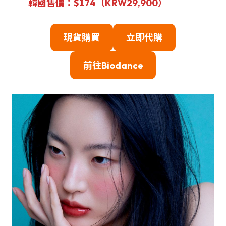
韓國售價：$174（KRW
29,900
）
現貨購買
立即代購
前往Biodance