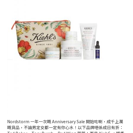
Nordstorm 一年一次嘅 Anniversary Sale 開始咗喇，成千上萬
嘅貨品，不論男定女都一定有你心水！以下品牌唔係成日有折：