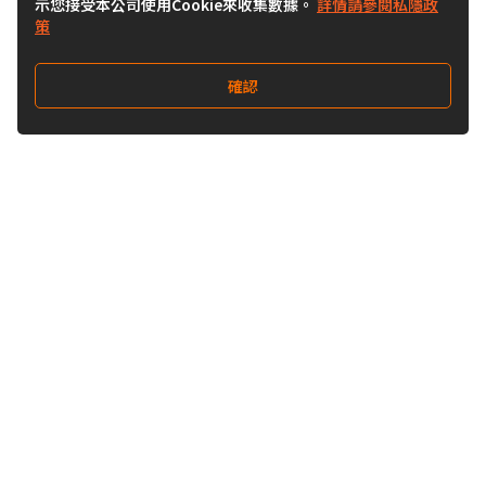
示您接受本公司使用Cookie來收集數據。
詳情請參閱私隱政
策
確認
關注我們
Buy&Ship 澳門
buyandship.goodies
關於 Buy&Ship
集運資訊