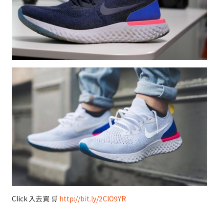
Click 入去買 🛒
http://bit.ly/2ClO9YR