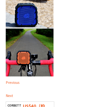
Previous
Next
US$40（約