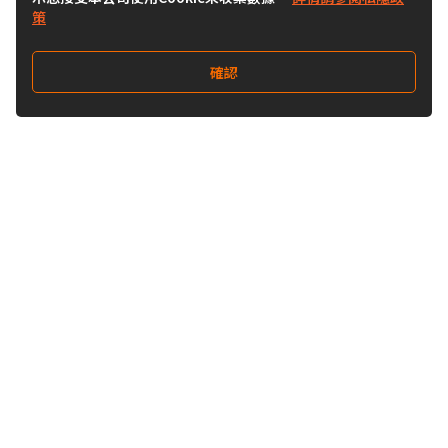
策
確認
關注我們
Buy&Ship 澳門
buyandship.goodies
關於 Buy&Ship
集運資訊
關於我們
海外倉庫