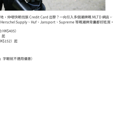
仲唔快啲找張 Credit Card 出黎？一向引入多個潮牌嘅 MLTD 網店，做緊 
、Herschel Supply、Huf、Jansport、Supreme 等嘅潮牌背囊都好抵買
約 HK$405）
2）起
HK$152）起
s item」字眼就不適用優惠）