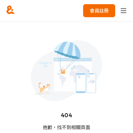
會員註冊
404
抱歉，找不到相關頁面