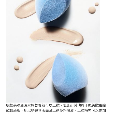
呢款美妝蛋濕水擰乾後就可以上妝，佢比起其他牌子嘅美妝蛋纖
維較幼細，所以唔會令表面沾上過多粉底液，上妝時亦可以更加