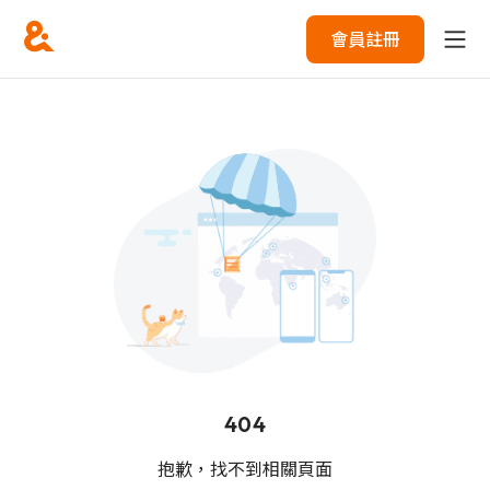
會員註冊
404
抱歉，找不到相關頁面