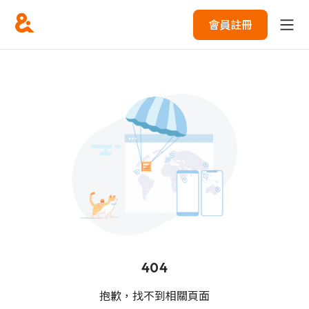
會員註冊
404
抱歉，找不到相關頁面