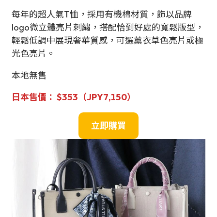
每年的超人氣T恤，採用有機棉材質，飾以品牌
logo微立體亮片刺繡，搭配恰到好處的寬鬆版型，
輕鬆低調中展現奢華質感，可選薰衣草色亮片或極
光色亮片。
本地無售
日本售
價：
$
353（JPY7,150）
立即購買