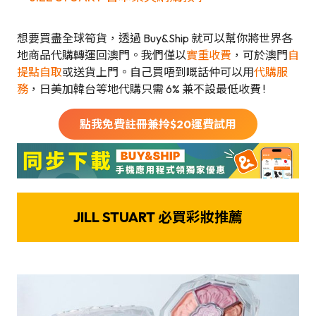
想要買盡全球筍貨，透過 Buy&Ship 就可以幫你將世界各
地商品代購轉運回澳門。我們僅以
實重收費
，可於澳門
自
提點自取
或送貨上門。自己買唔到嘅話仲可以用
代購服
務
，日美加韓台等地代購只需 6% 兼不設最低收費 !
點我免費註冊兼拎$
20
運費試用
JILL STUART 必買彩妝推薦