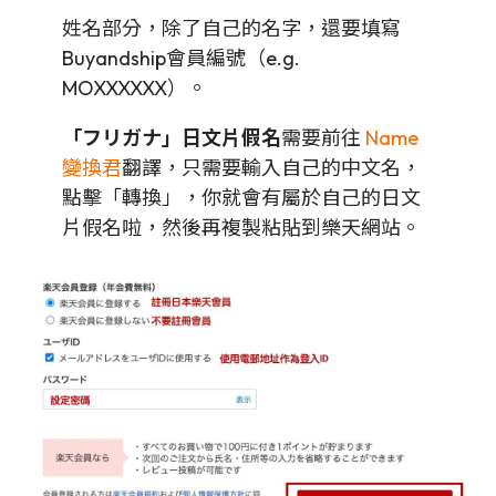
姓名部分，除了自己的名字，還要填寫
Buyandship會員編號（e.g.
MOXXXXXX）。
「フリガナ」日文片假名
需要前往
Name
變換君
翻譯，只需要輸入自己的中文名，
點擊「轉換」，你就會有屬於自己的日文
片假名啦，然後再複製粘貼到樂天網站。