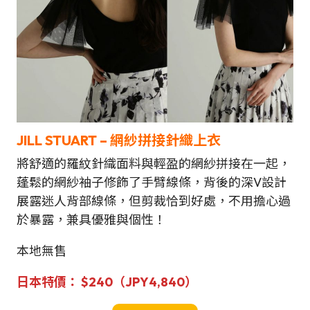
JILL STUART – 網紗拼接針織上衣
將舒適的羅紋針織面料與輕盈的網紗拼接在一起，
蓬鬆的網紗袖子修飾了手臂線條，背後的深V設計
展露迷人背部線條，但剪裁恰到好處，不用擔心過
於暴露，兼具優雅與個性！
本地無售
日本
特價：
$
240（JPY4,840）