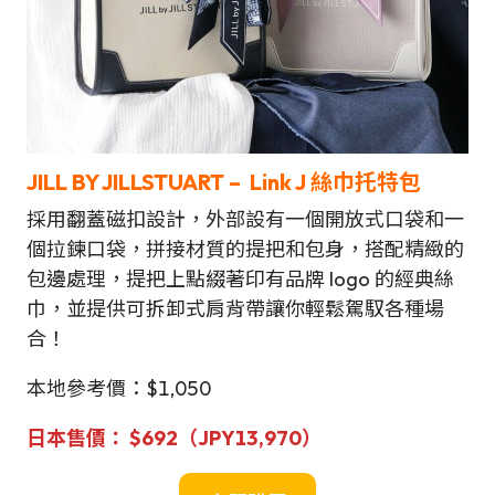
JILL BY JILLSTUART – Link J 絲巾托特包
採用翻蓋磁扣設計，外部設有一個開放式口袋和一
個拉鍊口袋，拼接材質的提把和包身，搭配精緻的
包邊處理，提把上點綴著印有品牌 logo 的經典絲
巾，並提供可拆卸式肩背帶讓你輕鬆駕馭各種場
合！
本地參考價：$1,050
日本售
價：
$
692（JPY13,970）