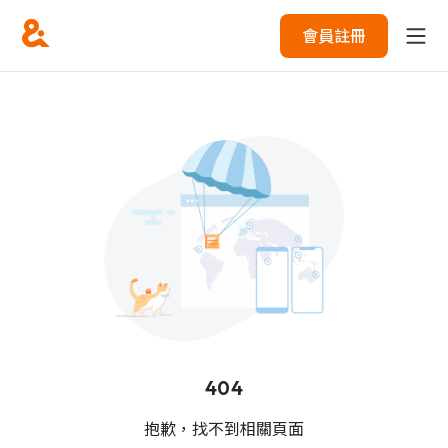
會員註冊
404
抱歉，找不到相關頁面