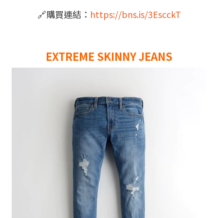
🔗
購買連結：
https://bns.is/3EscckT
EXTREME SKINNY JEANS