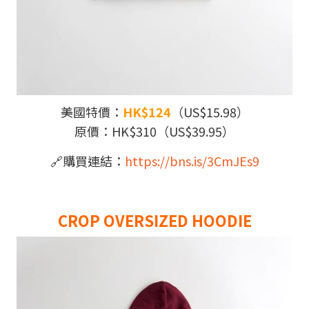
美國特價：
HK$124
（US$15.98）
原價：HK$310（US$39.95）
🔗
購買連結：
https://bns.is/3CmJEs9
CROP OVERSIZED HOODIE