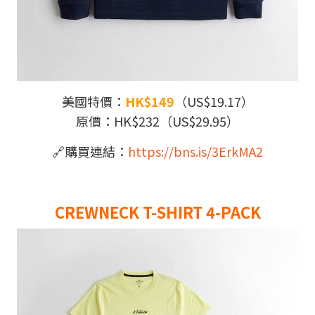
美國特價：
HK$149
（US$19.17）
原價：HK$232（US$29.95）
🔗
購買連結：
https://bns.is/3ErkMA2
CREWNECK T-SHIRT 4-PACK