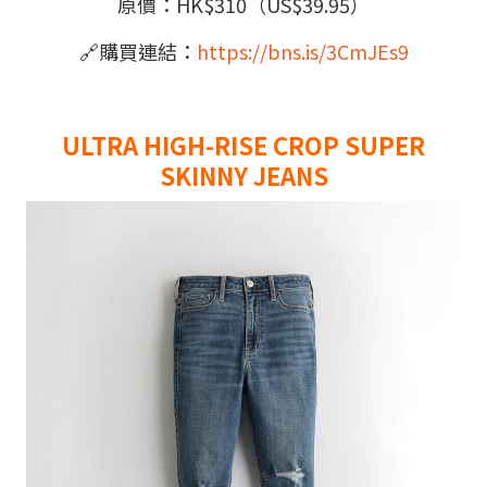
原價：HK$310（US$39.95）
🔗
購買連結：
https://bns.is/3CmJEs9
ULTRA HIGH-RISE CROP SUPER
SKINNY JEANS