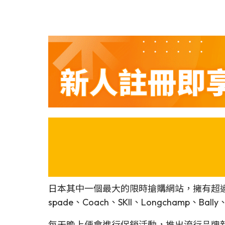
日本其中一個最大的限時搶購網站，擁有超過 3
spade、Coach、SKII、Longchamp、Bally、
每天晚上便會進行促銷活動，推出流行品牌新優