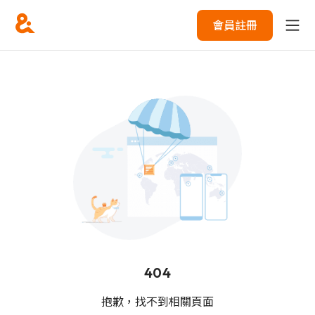
會員註冊
404
抱歉，找不到相關頁面