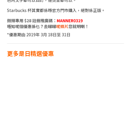
Starbucks 杯其實都係喺官方門市購入，絕對係正版。
微辣專用 $28 註冊推廣碼：
MANNER0319
唔知呢個優惠係乜？去睇睇
呢條片
您就明喇！
*優惠期由 2019年 3月 18日至 31日
更多是日精選優惠