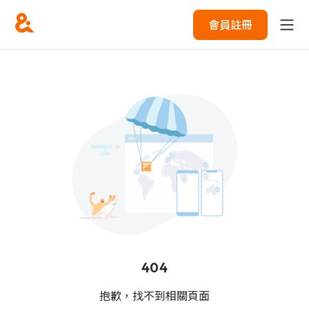
會員註冊
404
抱歉，找不到相關頁面