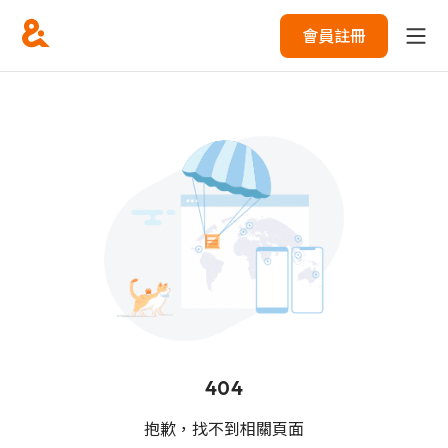
會員註冊
404
抱歉，找不到相關頁面