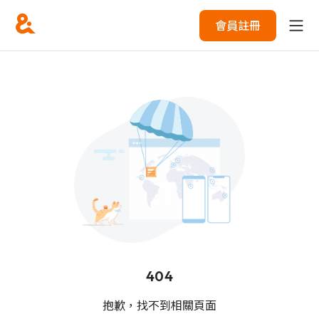
會員註冊
404
抱歉，找不到相關頁面