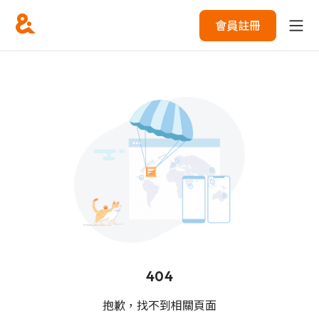
會員註冊
404
抱歉，找不到相關頁面