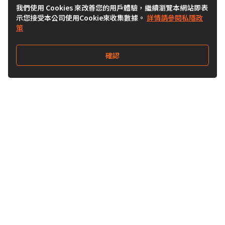
我們使用 Cookies 來改善您的用戶體驗，繼續瀏覽本網站即表
示您接受本公司使用Cookie來收集數據。
詳情請參閱私隱政
策
確認
關注我們
Buy&Ship 澳門
buyandship.goodies
關於 Buy&Ship
集運資訊