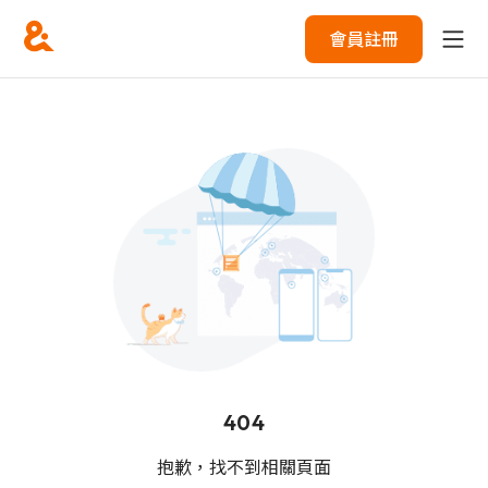
會員註冊
404
抱歉，找不到相關頁面