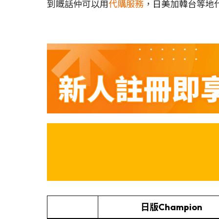
到嘅話仲可以用
代購服務
，日美加韓台等地代購
日版Champion