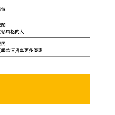
透氣
較闊
寬鬆風格的人
親民
夏季款清貨享更多優惠