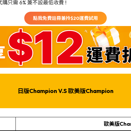
只需 6% 兼不設最低收費 !
點我免費註冊兼拎$
20
運費試用
日版Champion
V.S
歐美版
Champion
歐美版Cham