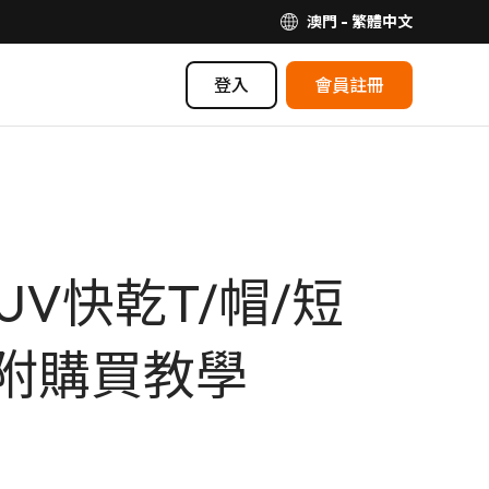
澳門 - 繁體中文
登入
會員註冊
UV快乾T/帽/短
附購買教學