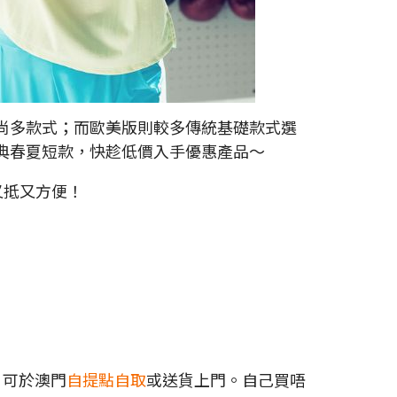
計時尚多款式；而歐美版則較多傳統基礎款式選
經典春夏短款，快趁低價入手優惠產品～
又抵又方便！
，可於澳門
自提點自取
或送貨上門。自己買唔